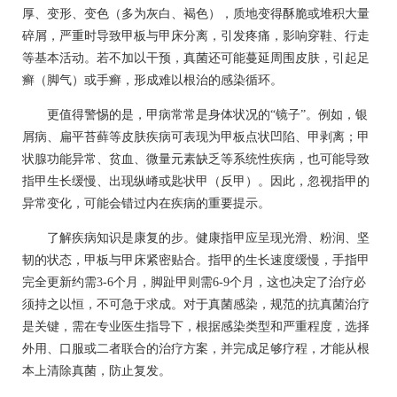
厚、变形、变色（多为灰白、褐色），质地变得酥脆或堆积大量
碎屑，严重时导致甲板与甲床分离，引发疼痛，影响穿鞋、行走
等基本活动。若不加以干预，真菌还可能蔓延周围皮肤，引起足
癣（脚气）或手癣，形成难以根治的感染循环。
更值得警惕的是，甲病常常是身体状况的“镜子”。例如，银
屑病、扁平苔藓等皮肤疾病可表现为甲板点状凹陷、甲剥离；甲
状腺功能异常、贫血、微量元素缺乏等系统性疾病，也可能导致
指甲生长缓慢、出现纵嵴或匙状甲（反甲）。因此，忽视指甲的
异常变化，可能会错过内在疾病的重要提示。
了解疾病知识是康复的步。健康指甲应呈现光滑、粉润、坚
韧的状态，甲板与甲床紧密贴合。指甲的生长速度缓慢，手指甲
完全更新约需3-6个月，脚趾甲则需6-9个月，这也决定了治疗必
须持之以恒，不可急于求成。对于真菌感染，规范的抗真菌治疗
是关键，需在专业医生指导下，根据感染类型和严重程度，选择
外用、口服或二者联合的治疗方案，并完成足够疗程，才能从根
本上清除真菌，防止复发。