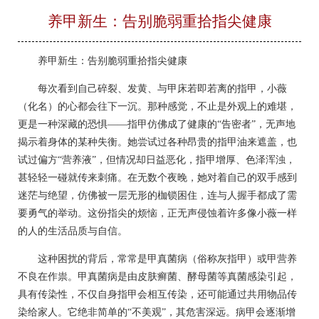
养甲新生：告别脆弱重拾指尖健康
养甲新生：告别脆弱重拾指尖健康
每次看到自己碎裂、发黄、与甲床若即若离的指甲，小薇
（化名）的心都会往下一沉。那种感觉，不止是外观上的难堪，
更是一种深藏的恐惧——指甲仿佛成了健康的“告密者”，无声地
揭示着身体的某种失衡。她尝试过各种昂贵的指甲油来遮盖，也
试过偏方“营养液”，但情况却日益恶化，指甲增厚、色泽浑浊，
甚轻轻一碰就传来刺痛。在无数个夜晚，她对着自己的双手感到
迷茫与绝望，仿佛被一层无形的枷锁困住，连与人握手都成了需
要勇气的举动。这份指尖的烦恼，正无声侵蚀着许多像小薇一样
的人的生活品质与自信。
这种困扰的背后，常常是甲真菌病（俗称灰指甲）或甲营养
不良在作祟。甲真菌病是由皮肤癣菌、酵母菌等真菌感染引起，
具有传染性，不仅自身指甲会相互传染，还可能通过共用物品传
染给家人。它绝非简单的“不美观”，其危害深远。病甲会逐渐增